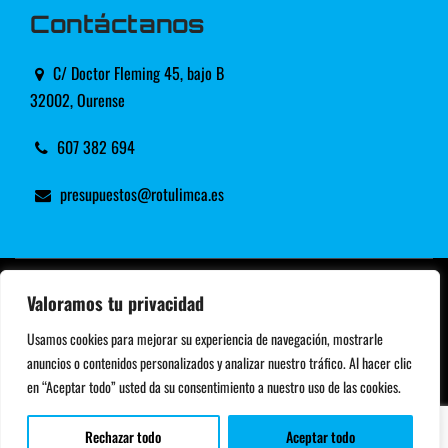
Contáctanos
C/ Doctor Fleming 45, bajo B
32002, Ourense
607 382 694
presupuestos@rotulimca.es
© Copyright 2025 | Rotulimca |
Imprenta para
Valoramos tu privacidad
comunicación y publicidad en Ourense
Usamos cookies para mejorar su experiencia de navegación, mostrarle
Aviso legal y Privacidad
|
Accesibilidad
| Diseñado por
anuncios o contenidos personalizados y analizar nuestro tráfico. Al hacer clic
Citiservi Media
en “Aceptar todo” usted da su consentimiento a nuestro uso de las cookies.
Rechazar todo
Aceptar todo