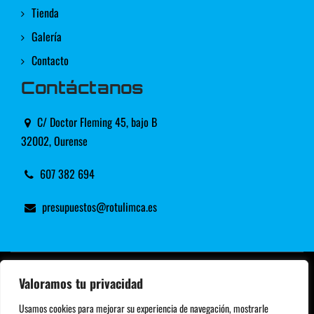
Tienda
Galería
Contacto
Contáctanos
C/ Doctor Fleming 45, bajo B
32002, Ourense
607 382 694
presupuestos@rotulimca.es
© Copyright 2025 | Rotulimca |
Imprenta para
Valoramos tu privacidad
comunicación y publicidad en Ourense
Usamos cookies para mejorar su experiencia de navegación, mostrarle